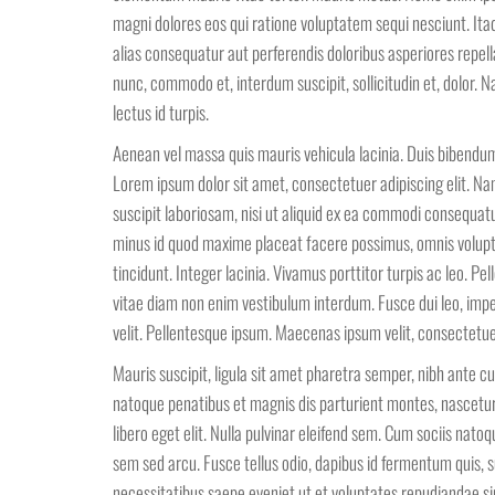
magni dolores eos qui ratione voluptatem sequi nesciunt. Ita
alias consequatur aut perferendis doloribus asperiores repell
nunc, commodo et, interdum suscipit, sollicitudin et, dolor.
lectus id turpis.
Aenean vel massa quis mauris vehicula lacinia. Duis bibendum, 
Lorem ipsum dolor sit amet, consectetuer adipiscing elit. N
suscipit laboriosam, nisi ut aliquid ex ea commodi consequat
minus id quod maxime placeat facere possimus, omnis volup
tincidunt. Integer lacinia. Vivamus porttitor turpis ac leo. P
vitae diam non enim vestibulum interdum. Fusce dui leo, imper
velit. Pellentesque ipsum. Maecenas ipsum velit, consectetuer
Mauris suscipit, ligula sit amet pharetra semper, nibh ante cur
natoque penatibus et magnis dis parturient montes, nascetur r
libero eget elit. Nulla pulvinar eleifend sem. Cum sociis nat
sem sed arcu. Fusce tellus odio, dapibus id fermentum quis, s
necessitatibus saepe eveniet ut et voluptates repudiandae s