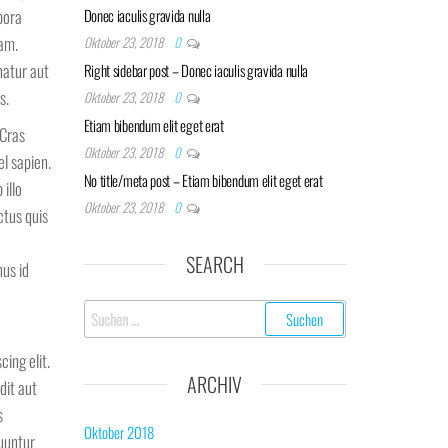
pora
Donec iaculis gravida nulla
iam.
Oktober 23, 2018
0
natur aut
Right sidebar post – Donec iaculis gravida nulla
s.
Oktober 23, 2018
0
Etiam bibendum elit eget erat
 Cras
Oktober 23, 2018
0
el sapien.
No title/meta post – Etiam bibendum elit eget erat
illo
Oktober 23, 2018
0
ctus quis
SEARCH
nus id
Suchen
nach:
ing elit.
ARCHIV
dit aut
s
Oktober 2018
uuntur