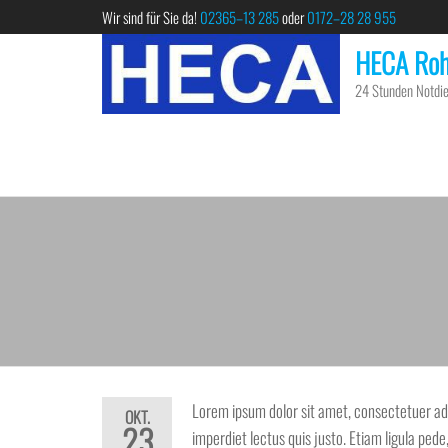
Skip
Wir sind für Sie da!
02365–13 285
oder
0172–28 28 955
to
HECA Roh
the
24 Stunden Notdie
content
Lorem ipsum dolor sit amet, consectetuer adi
OKT.
23
imperdiet lectus quis justo. Etiam ligula pede