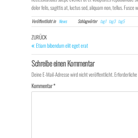
dolor felis, sagittis at, luctus sed, aliquam non, tellus. Fu
Veröffentlicht in
News
Schlagwörter
tag1
tag3
tag5
Beitragsnavigation
Vorheriger
ZURÜCK
Beitrag
Etiam bibendum elit eget erat
Schreibe einen Kommentar
Deine E-Mail-Adresse wird nicht veröffentlicht.
Erforderliche
Kommentar
*