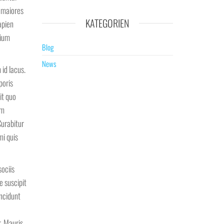
s maiores
KATEGORIEN
apien
tium
Blog
News
 id lacus.
poris
it quo
um
Curabitur
mi quis
sociis
e suscipit
incidunt
. Mauris