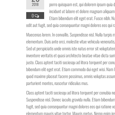
porro quisquam est, qui dolorem ipsum quia d
2018
incidunt ut labore et dolore magnam aliquam q
0
Etiam bibendum elit eget erat. Fusce nibh. N
odit aut fugit, sed quia consequuntur magni dolores eos qui 
Maecenas lorem. In convallis. Suspendisse nisl. Nulla turpis ma
elementum. Duis ante orci, molestie vitae vehicula venenatis, t
Sed ut perspiciatis unde omnis iste natus error sit volupta
inventore veritatis et quasi architecto beatae vitae dicta sun
justo. Class aptent taciti sociosqu ad litora torquent per co
bibendum elit eget erat. Etiam commodo dui eget wisi. Nam li
quod maxime placeat facere possimus, omnis voluptas assume
parturient montes, nascetur ridiculus mus.
Class aptent taciti sociosqu ad litora torquent per conubia n
Suspendisse nisl. Donec iaculis gravida nulla. Etiam bibendu
fugit, sed quia consequuntur magni dolores eos qui ratione 
elementum mauris vitae tortor. Mauris metus. Nemo enim ipsa