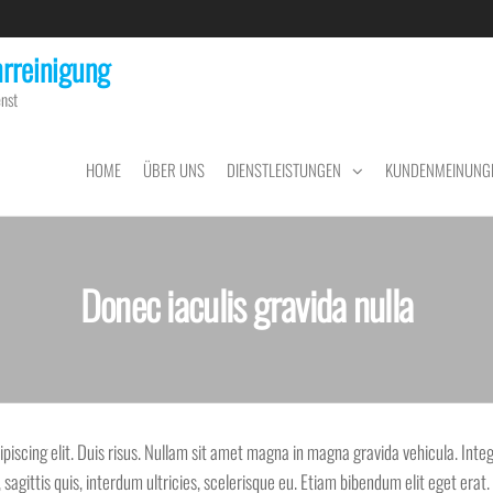
rreinigung
nst
HOME
ÜBER UNS
DIENSTLEISTUNGEN
KUNDENMEINUNG
Donec iaculis gravida nulla
piscing elit. Duis risus. Nullam sit amet magna in magna gravida vehicula. Inte
, sagittis quis, interdum ultricies, scelerisque eu. Etiam bibendum elit eget erat