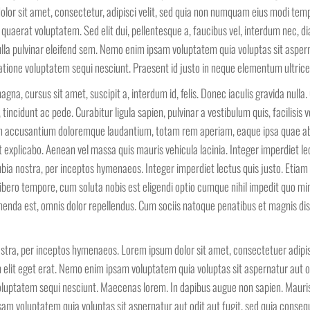
olor sit amet, consectetur, adipisci velit, sed quia non numquam eius modi tem
uaerat voluptatem. Sed elit dui, pellentesque a, faucibus vel, interdum nec, d
ulla pulvinar eleifend sem. Nemo enim ipsam voluptatem quia voluptas sit asper
ratione voluptatem sequi nesciunt. Praesent id justo in neque elementum ultrice
gna, cursus sit amet, suscipit a, interdum id, felis. Donec iaculis gravida nulla.
incidunt ac pede. Curabitur ligula sapien, pulvinar a vestibulum quis, facilisis v
tem accusantium doloremque laudantium, totam rem aperiam, eaque ipsa quae ab 
t explicabo. Aenean vel massa quis mauris vehicula lacinia. Integer imperdiet le
nubia nostra, per inceptos hymenaeos. Integer imperdiet lectus quis justo. Etiam
bero tempore, cum soluta nobis est eligendi optio cumque nihil impedit quo mi
nda est, omnis dolor repellendus. Cum sociis natoque penatibus et magnis dis
ostra, per inceptos hymenaeos. Lorem ipsum dolor sit amet, consectetuer adipisc
m elit eget erat. Nemo enim ipsam voluptatem quia voluptas sit aspernatur aut o
voluptatem sequi nesciunt. Maecenas lorem. In dapibus augue non sapien. Mauri
m voluptatem quia voluptas sit aspernatur aut odit aut fugit, sed quia conseq