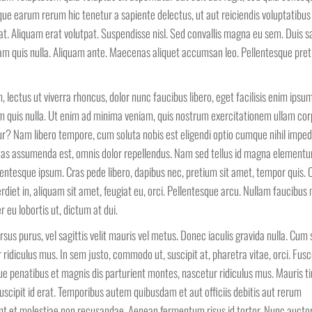
que earum rerum hic tenetur a sapiente delectus, ut aut reiciendis voluptatibu
at. Aliquam erat volutpat. Suspendisse nisl. Sed convallis magna eu sem. Duis s
 Nam quis nulla. Aliquam ante. Maecenas aliquet accumsan leo. Pellentesque pre
lectus ut viverra rhoncus, dolor nunc faucibus libero, eget facilisis enim ipsum
am quis nulla. Ut enim ad minima veniam, quis nostrum exercitationem ullam cor
ur? Nam libero tempore, cum soluta nobis est eligendi optio cumque nihil imped
tas assumenda est, omnis dolor repellendus. Nam sed tellus id magna element
ellentesque ipsum. Cras pede libero, dapibus nec, pretium sit amet, tempor quis. 
diet in, aliquam sit amet, feugiat eu, orci. Pellentesque arcu. Nullam faucibus 
 eu lobortis ut, dictum at dui.
sus purus, vel sagittis velit mauris vel metus. Donec iaculis gravida nulla. Cum 
idiculus mus. In sem justo, commodo ut, suscipit at, pharetra vitae, orci. Fusc
oque penatibus et magnis dis parturient montes, nascetur ridiculus mus. Mauris t
uscipit id erat. Temporibus autem quibusdam et aut officiis debitis aut rerum
int et molestiae non recusandae. Aenean fermentum risus id tortor. Nunc auctor