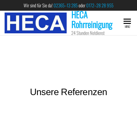
Wir sind für Sie da!
02365–13 285
oder
0172–28 28 955
HECA
Rohrreinigung
MENÜ
24 Stunden Notdienst
Unsere Referenzen