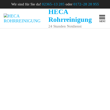
Wir sind für Sie da!
02365–13 285
oder
0172–28 28 955
HECA
Rohrreinigung
MENÜ
24 Stunden Notdienst
ROHRREINIGUNG
Wir reinigen
für Sie
Abflüsse