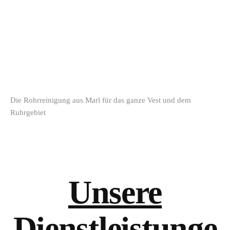
Kanäle Rohre
Schächte
Die Rohrreinigung aus Marl für das ganze Vest und dem
Ruhrgebiet
Unsere
Dienstleistunge