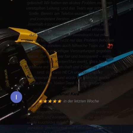
geleistet! Wir hatten ein akutes Problem mit einer
verstopften Leitung, und das Team war schnell zur
Stelle. Bereits am Telefon wurden wir freundlich
und kompetent beraten, und der Techniker war
innerhalb kürzester Zeit bei uns.Die Arbeit wurde
professionell, sauber und äußerst effizient
durchgeführt. Besonders beeindruckt hat mich,
dass die Mitarbeiter nicht nur das Problem behoben
haben, sondern auch hilfreiche Tipps zur
Vermeidung zukünftiger Verstopfungen gegeben
haben. Der Preis war fair und transparent – keine
versteckten Kosten!Man merkt, dass hier
Fachleute mit Leidenschaft und Erfahrung am Werk
sind. Ich kann HECA uneingeschränkt
weiterempfehlen und würde sie jederzeit wieder
beauftragen. Vielen Dank für den großartigen
Service!
Ismail Kara
★★★★★
in der letzten Woche
Ich bin absolut begeistert vom Service dieser
Rohrreinigungsfirma! Schon am Telefon wurde ich
freundlich und kompetent beraten, und ein Termin
wurde kurzfristig möglich gemacht. Das Team war
pünktlich, professionell und hatte das Problem in