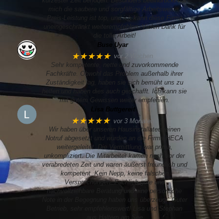
kürzester Zeit behoben. Besonders beeindruckt hat
mich die saubere und sorgfältige Arbeitsweise.
Preis-Leistung ist top, und ich kann diese Firma
uneingeschränkt weiterempfehlen. Vielen Dank für
die tolle Arbeit!
Buse Uyar
★★★★★
vor 2 Wochen
Sehr kompetente, nette und zuvorkommende
Fachkräfte. Obwohl das Problem außerhalb ihrer
Zuständigkeit lag, haben sie sich bemüht uns zu
helfen und haben dies auch geschafft. Ich kann sie
mit gutem Gewissen weiter empfehlen.
Lisa Buttgereit
★★★★★
vor 3 Monaten
Wir haben über unseren Hausinstallateur einen
Notruf abgesetzt und wurden an die Firma HECA
weitergeleitet. Die Vermittlung war prima,
unkompliziert. Die Mitarbeiter kamen noch vor der
verabredeten Zeit und waren äußerst freundlich und
kompetent. Kein Nepp, keine falschen
Versprechungen. Fachlich gute und
nachvollziehbare Beratung und eine persönliche
Note in der Begegnung haben uns überzeugt. Guter
Betrieb, sehr empfehlenswert! Lisa und Stephan
aus Haltern am See