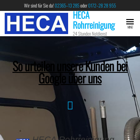
Wir sind für Sie da!
02365–13 285
oder
0172–28 28 955
HECA
Rohrreinigung
MENÜ
24 Stunden Notdienst
So urteilen unsere Kunden bei
Google über uns
HECA Rohrreinigung