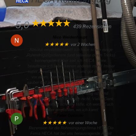
45768 Marl
5,0
439 Rezensionen
Nico Weidenhaupt
★★★★★
vor 2 Wochen
Absolut empfehlenswert! Ich habe schon einige
Rohrreinigungsdienste (und teilweise deren Tricks)
kennengelernt aber seit ich HECA kenne,
beauftrage ich lieber keinen anderen mehr! Immer
super zuverlässig, super nett und gut gelaunt und
vor allem: immer absolut kompetent, schnell,
sauber und preiswert! Die machen alles, was nötig
ist, um das Problem schnell zu lösen und vor allem
machen sie nicht, was nicht nötig ist! Und
berechnen das natürlich auch nicht. Vielen Dank
für die wiederholt schnelle Hilfe, ich werde Euch
weiter empfehlen, wo ich kann!
Peter Golinski
★★★★★
vor einer Woche
Rezension für die Rohrreinigungsfirma HECADie
Firma HECA hat bei uns herausragende Arbeit