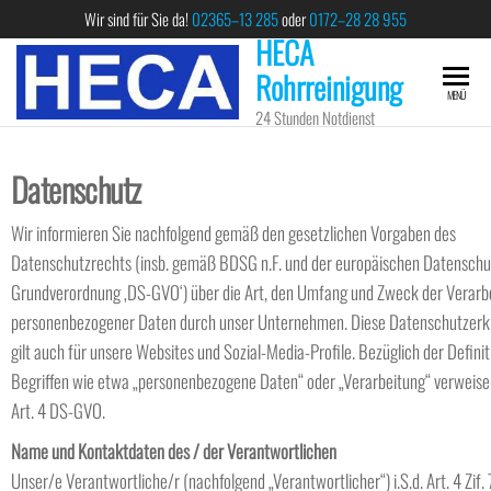
Wir sind für Sie da!
02365–13 285
oder
0172–28 28 955
HECA
Rohrreinigung
MENÜ
24 Stunden Notdienst
Datenschutz
Wir informieren Sie nachfolgend gemäß den gesetzlichen Vorgaben des
Datenschutzrechts (insb. gemäß BDSG n.F. und der europäischen Datenschu
Grundverordnung ‚DS-GVO‘) über die Art, den Umfang und Zweck der Verarb
personenbezogener Daten durch unser Unternehmen. Diese Datenschutzerk
gilt auch für unsere Websites und Sozial-Media-Profile. Bezüglich der Definit
Begriffen wie etwa „personenbezogene Daten“ oder „Verarbeitung“ verweise
Art. 4 DS-GVO.
Name und Kontaktdaten des / der Verantwortlichen
Unser/e Verantwortliche/r (nachfolgend „Verantwortlicher“) i.S.d. Art. 4 Zif