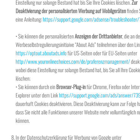
Einstellung nur solange Bestand hat bis Sie Ihre Cookies löschen.
Zur
Deaktivierung der personalisierten Werbung auf Mobilgeräten
finden 
eine Anleitung:
https://support.google.com/adsense/troubleshooter
• Sie können die personalisierten
Anzeigen der Drittanbieter
, die an de
Werbeselbstregulierungsinitiaive “About Ads” teilnehmen über den Li
https://optout.aboutads.info
für US-Seiten oder für EU-Seiten unter
http://www.youronlinechoices.com/de/praferenzmanagement/
deakt
wobei diese Einstellung nur solange Bestand hat, bis Sie all Ihre Cooki
löschen;
• Sie können durch ein
Browser-Plug-in
für Chrome, Firefox oder Inter
Explorer unter dem Link
https://support.google.com/ads/answer/7
dauerhaft Cookies deaktivieren. Diese Deaktivierung kann zur Folge h
dass Sie nicht alle Funktionen unserer Website mehr vollumfänglich n
können.
In der Datenschutzerklärung für Werbung von Google unter